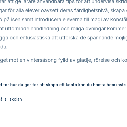
rar att ge lärare användbara tips för att undervisa skr
ar för alla elever oavsett deras färdighetsnivå, skapa
ö på isen samt introducera eleverna till magi av konståk
t utformade handledning och roliga övningar kommer
ygga och entusiastiska att utforska de spännande möjl
uda.
eget mot en vintersäsong fylld av glädje, rörelse och k
 för hur du gör för att skapa ett konto kan du hämta hem inst
 is i skolan