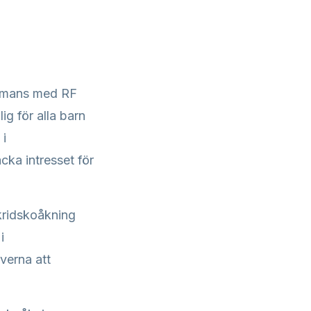
ammans med RF
ig för alla barn
 i
cka intresset för
skridskoåkning
i
everna att