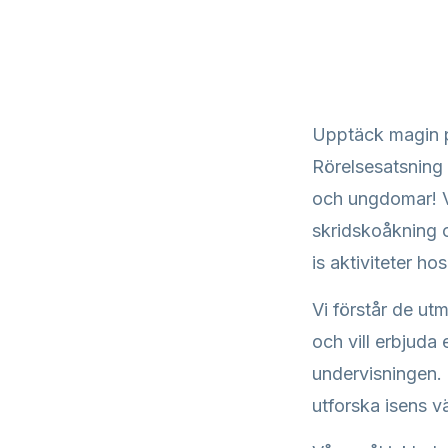
Upptäck magin p
Rörelsesatsning i
och ungdomar! Vi
skridskoåkning oc
is aktiviteter hos
Vi förstår de utm
och vill erbjuda 
undervisningen. G
utforska isens v