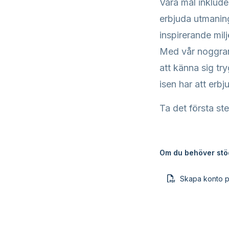
Våra mål inklude
erbjuda utmaning
inspirerande milj
Med vår noggran
att känna sig tr
isen har att erbj
Ta det första st
Om du behöver stöd
Skapa konto på