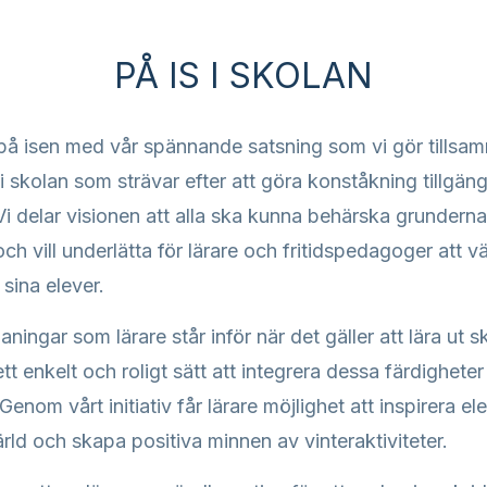
PÅ IS I SKOLAN
å isen med vår spännande satsning som vi gör tills
 skolan som strävar efter att göra konståkning tillgängl
 delar visionen att alla ska kunna behärska grunderna
h vill underlätta för lärare och fritidspedagoger att vä
 sina elever.
aningar som lärare står inför när det gäller att lära ut 
ett enkelt och roligt sätt att integrera dessa färdigheter 
enom vårt initiativ får lärare möjlighet att inspirera el
ärld och skapa positiva minnen av vinteraktiviteter.