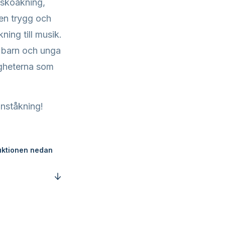
idskoåkning,
 en trygg och
ning till musik.
 barn och unga
igheterna som
onståkning!
ruktionen nedan